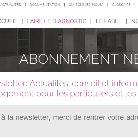
ACTUALITÉS
DOCUMENTATION
QUI SOMMES-NOUS?
GLOSSAIRE
CCUEIL
FAIRE LE DIAGNOSTIC
LE LABEL
NO
ABONNEMENT N
tter: Actualités, conseil et inform
 logement pour les particuliers et le
 la newsletter, merci de rentrer votre ad