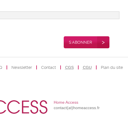
>
S'ABONNER
Q
Newsletter
Contact
CGS
CGU
Plan du site
Home Access
contact(at)homeaccess.fr