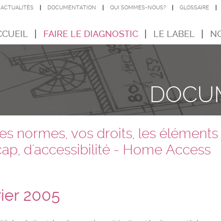
ACTUALITÉS
DOCUMENTATION
QUI SOMMES-NOUS?
GLOSSAIRE
CCUEIL
FAIRE LE DIAGNOSTIC
LE LABEL
NO
DOCU
es normes, vos droits, les éléments
ap, d'accessibilité - Home Access
rier 2005